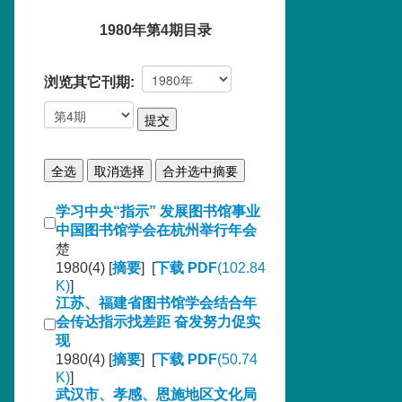
1980年第4期目录
浏览其它刊期:
学习中央“指示” 发展图书馆事业
中国图书馆学会在杭州举行年会
楚
1980(4) [
摘要
] [
下载 PDF
(102.84
K)
]
江苏、福建省图书馆学会结合年
会传达指示找差距 奋发努力促实
现
1980(4) [
摘要
] [
下载 PDF
(50.74
K)
]
武汉市、孝感、恩施地区文化局