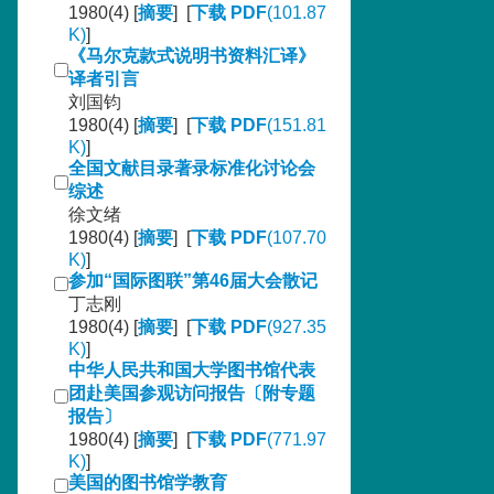
1980(4) [
摘要
] [
下载 PDF
(101.87
K)
]
《马尔克款式说明书资料汇译》
译者引言
刘国钧
1980(4) [
摘要
] [
下载 PDF
(151.81
K)
]
全国文献目录著录标准化讨论会
综述
徐文绪
1980(4) [
摘要
] [
下载 PDF
(107.70
K)
]
参加“国际图联”第46届大会散记
丁志刚
1980(4) [
摘要
] [
下载 PDF
(927.35
K)
]
中华人民共和国大学图书馆代表
团赴美国参观访问报告〔附专题
报告〕
1980(4) [
摘要
] [
下载 PDF
(771.97
K)
]
美国的图书馆学教育