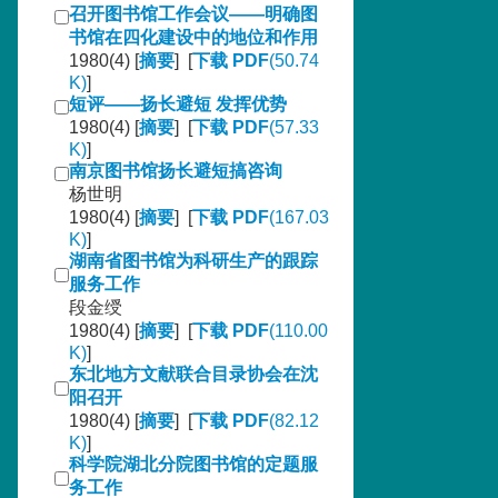
召开图书馆工作会议——明确图
书馆在四化建设中的地位和作用
1980(4) [
摘要
] [
下载 PDF
(50.74
K)
]
短评——扬长避短 发挥优势
1980(4) [
摘要
] [
下载 PDF
(57.33
K)
]
南京图书馆扬长避短搞咨询
杨世明
1980(4) [
摘要
] [
下载 PDF
(167.03
K)
]
湖南省图书馆为科研生产的跟踪
服务工作
段金绶
1980(4) [
摘要
] [
下载 PDF
(110.00
K)
]
东北地方文献联合目录协会在沈
阳召开
1980(4) [
摘要
] [
下载 PDF
(82.12
K)
]
科学院湖北分院图书馆的定题服
务工作