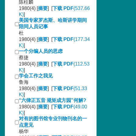
陈柱麟
1980(4) [
摘要
] [
下载 PDF
(537.66
K)
]
美国专家罗杰斯、哈斯讲学期间
陪同人员记事
杜
1980(4) [
摘要
] [
下载 PDF
(177.34
K)
]
一个分编人员的思虑
蔡捷
1980(4) [
摘要
] [
下载 PDF
(112.53
K)
]
学会工作之我见
鲁海
1980(4) [
摘要
] [
下载 PDF
(51.33
K)
]
“六律正五音 规矩成方园”何解?
1980(4) [
摘要
] [
下载 PDF
(49.00
K)
]
对有的图书馆专业刊物刊名的一
点意见
杨华