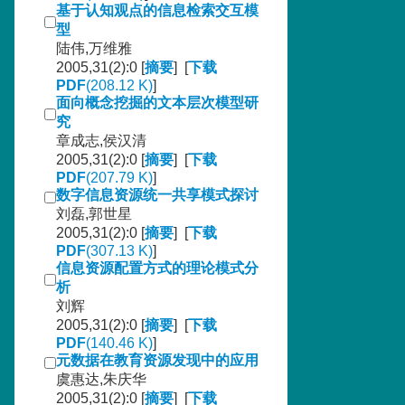
基于认知观点的信息检索交互模
型
陆伟,万维雅
2005,31(2):0 [
摘要
] [
下载
PDF
(208.12 K)
]
面向概念挖掘的文本层次模型研
究
章成志,侯汉清
2005,31(2):0 [
摘要
] [
下载
PDF
(207.79 K)
]
数字信息资源统一共享模式探讨
刘磊,郭世星
2005,31(2):0 [
摘要
] [
下载
PDF
(307.13 K)
]
信息资源配置方式的理论模式分
析
刘辉
2005,31(2):0 [
摘要
] [
下载
PDF
(140.46 K)
]
元数据在教育资源发现中的应用
虞惠达,朱庆华
2005,31(2):0 [
摘要
] [
下载