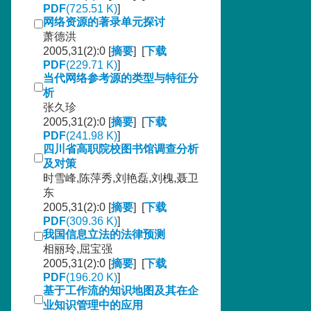
PDF
(725.51 K)
]
网络资源的著录单元探讨
萧德洪
2005,31(2):0 [
摘要
] [
下载
PDF
(229.71 K)
]
当代网络参考源的类型与特征分
析
张久珍
2005,31(2):0 [
摘要
] [
下载
PDF
(241.98 K)
]
四川省高职院校图书馆调查分析
及对策
时雪峰,陈萍秀,刘艳磊,刘槐,聂卫
东
2005,31(2):0 [
摘要
] [
下载
PDF
(309.36 K)
]
我国信息立法的法律预测
相丽玲,屈宝强
2005,31(2):0 [
摘要
] [
下载
PDF
(196.20 K)
]
基于工作流的知识地图及其在企
业知识管理中的应用