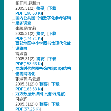
杨开荆,赵新力
2005,31(2) [
摘要
] [
下载
PDF
(198.63 K)
]
国内公共图书馆数字化参考咨询
服务调查
张颖,陈文莉
2005,31(2) [
摘要
] [
下载
PDF
(174.71 K)
]
西部地区中小学图书馆现代化建
设路向
雷淑霞
2005,31(2) [
摘要
] [
下载
PDF
(153.63 K)
]
网络时代的图书馆内部组织结构
也需网络化
张淑菁,马云超
2005,31(2):0 [
摘要
] [
下载
PDF
(163.63 K)
]
万方数据开辟网上捷径(消息)
司静辉
2005,31(2):0 [
摘要
] [
下载
PDF
(57.25 K)
]