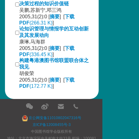
决策过程的知识价值链
吴鹏,苏新宁,邓三鸿
2005,31(2):0 [
摘要
] [
下载
PDF
(266.31 K)
]
论知识管理与情报学的互动创新
及其发展动向
康琳,马海群
2005,31(2):0 [
摘要
] [
下载
PDF
(336.45 K)
]
构建粤港澳图书馆联盟联合体之
我见
胡俊荣
2005,31(2):0 [
摘要
] [
下载
PDF
(172.77 K)
]
京公网安备11010802047316号
京ICP备12008455号-3
中国图书馆学会版权所有
地址：北京市海淀区中关村南大街33号 邮编：100081