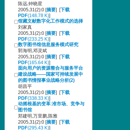
陈远,钟晓星
2005,31(2):0 [
摘要
] [
下载
PDF
(148.78 K)
]
馆藏文献数字化工作模式的选择
刘家真
2005,31(2):0 [
摘要
] [
下载
PDF
(233.25 K)
]
数字图书馆信息服务模式研究
郭海明,邓灵斌
2005,31(2):0 [
摘要
] [
下载
PDF
(165.64 K)
]
面向用户的资源整合与服务平台
建设战略——国家可持续发展中
的图书情报事业战略分析(2)
胡昌平
2005,31(2):0 [
摘要
] [
下载
PDF
(338.33 K)
]
动摇根基的变革:准市场、竞争与
图书馆
郑建明,万里鹏,陈雅
2005,31(2):0 [
摘要
] [
下载
PDF
(295.43 K)
]