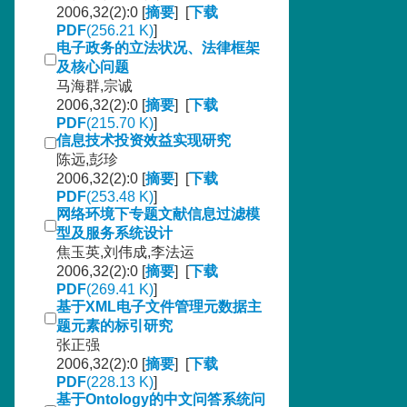
2006,32(2):0 [
摘要
] [
下载
PDF
(256.21 K)
]
电子政务的立法状况、法律框架
及核心问题
马海群,宗诚
2006,32(2):0 [
摘要
] [
下载
PDF
(215.70 K)
]
信息技术投资效益实现研究
陈远,彭珍
2006,32(2):0 [
摘要
] [
下载
PDF
(253.48 K)
]
网络环境下专题文献信息过滤模
型及服务系统设计
焦玉英,刘伟成,李法运
2006,32(2):0 [
摘要
] [
下载
PDF
(269.41 K)
]
基于XML电子文件管理元数据主
题元素的标引研究
张正强
2006,32(2):0 [
摘要
] [
下载
PDF
(228.13 K)
]
基于Ontology的中文问答系统问