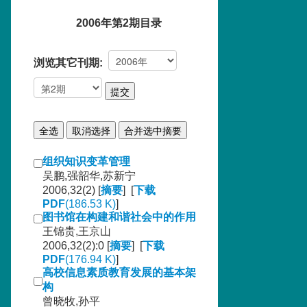
2006年第2期目录
浏览其它刊期:
组织知识变革管理
吴鹏,强韶华,苏新宁
2006,32(2) [
摘要
] [
下载
PDF
(186.53 K)
]
图书馆在构建和谐社会中的作用
王锦贵,王京山
2006,32(2):0 [
摘要
] [
下载
PDF
(176.94 K)
]
高校信息素质教育发展的基本架
构
曾晓牧,孙平