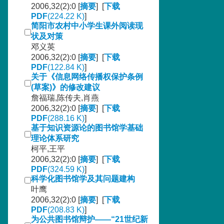
2006,32(2):0 [
摘要
] [
下载
PDF
(224.22 K)
]
简阳市农村中小学生课外阅读现
状及对策
邓义英
2006,32(2):0 [
摘要
] [
下载
PDF
(122.84 K)
]
关于《信息网络传播权保护条例
(草案)》的修改建议
詹福瑞,陈传夫,肖燕
2006,32(2):0 [
摘要
] [
下载
PDF
(288.16 K)
]
基于知识资源论的图书馆学基础
理论体系研究
柯平,王平
2006,32(2):0 [
摘要
] [
下载
PDF
(324.59 K)
]
科学化图书馆学及其问题建构
叶鹰
2006,32(2):0 [
摘要
] [
下载
PDF
(208.83 K)
]
为公共图书馆辩护——“21世纪新