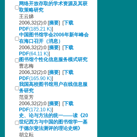
网络开放存取的学术资源及其获
取策略研究
王云娣
2006,32(2):0 [
摘要
] [
下载
PDF
(185.21 K)
]
中国图书馆学会2006年新年峰会
在海口召开（消息）
2006,32(2):0 [
摘要
] [
下载
PDF
(64.11 K)
]
图书馆个性化信息服务模式研究
曹志梅
2006,32(2):0 [
摘要
] [
下载
PDF
(165.90 K)
]
我国高校图书馆用户在线信息服
务研究
范亚芳
2006,32(2):0 [
摘要
] [
下载
PDF
(172.10 K)
]
史、论与方法的统一——读《20
世纪西方与中国的图书馆学一基
于德尔斐法测评的理论史纲》
胡立耘