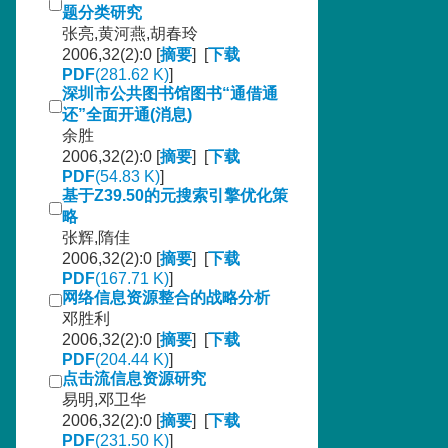
题分类研究
张亮,黄河燕,胡春玲
2006,32(2):0 [
摘要
] [
下载
PDF
(281.62 K)
]
深圳市公共图书馆图书“通借通
还”全面开通(消息)
余胜
2006,32(2):0 [
摘要
] [
下载
PDF
(54.83 K)
]
基于Z39.50的元搜索引擎优化策
略
张辉,隋佳
2006,32(2):0 [
摘要
] [
下载
PDF
(167.71 K)
]
网络信息资源整合的战略分析
邓胜利
2006,32(2):0 [
摘要
] [
下载
PDF
(204.44 K)
]
点击流信息资源研究
易明,邓卫华
2006,32(2):0 [
摘要
] [
下载
PDF
(231.50 K)
]