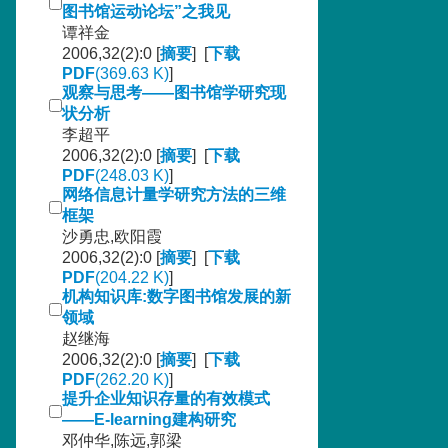
图书馆运动论坛”之我见
谭祥金
2006,32(2):0 [
摘要
] [
下载
PDF
(369.63 K)
]
观察与思考——图书馆学研究现
状分析
李超平
2006,32(2):0 [
摘要
] [
下载
PDF
(248.03 K)
]
网络信息计量学研究方法的三维
框架
沙勇忠,欧阳霞
2006,32(2):0 [
摘要
] [
下载
PDF
(204.22 K)
]
机构知识库:数字图书馆发展的新
领域
赵继海
2006,32(2):0 [
摘要
] [
下载
PDF
(262.20 K)
]
提升企业知识存量的有效模式
——E-learning建构研究
邓仲华,陈远,郭梁