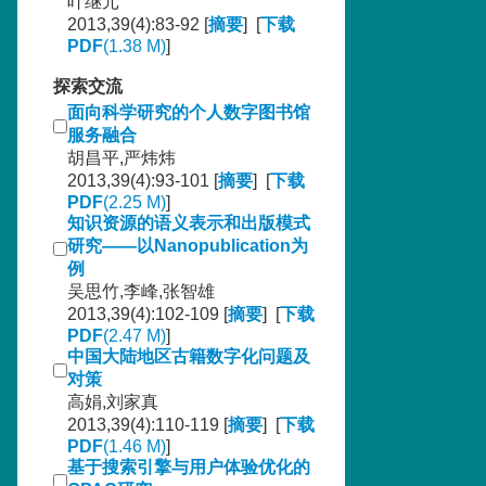
叶继元
2013,39(4):83-92 [
摘要
] [
下载
PDF
(1.38 M)
]
探索交流
面向科学研究的个人数字图书馆
服务融合
胡昌平,严炜炜
2013,39(4):93-101 [
摘要
] [
下载
PDF
(2.25 M)
]
知识资源的语义表示和出版模式
研究——以Nanopublication为
例
吴思竹,李峰,张智雄
2013,39(4):102-109 [
摘要
] [
下载
PDF
(2.47 M)
]
中国大陆地区古籍数字化问题及
对策
高娟,刘家真
2013,39(4):110-119 [
摘要
] [
下载
PDF
(1.46 M)
]
基于搜索引擎与用户体验优化的