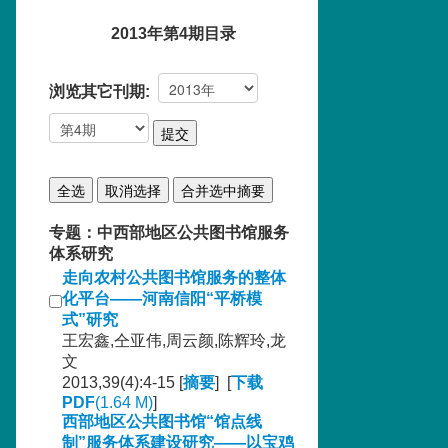
2013年第4期目录
浏览其它刊期:
专题：中西部地区公共图书馆服务
体系研究
走向农村公共图书馆服务的整体
化平台——河南信阳“平桥模
式”研究
王宏鑫,仝亚伟,周云颜,陈辉玲,龙
文
2013,39(4):4-15 [
摘要
] [
下载
PDF
(1.64 M)
]
西部地区公共图书馆“馆点线
制”服务体系建设研究——以宝鸡