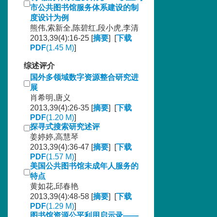
市公共图书馆服务体系建设的制
度设计为例
熊伟,索新全,陈碧红,段小虎,李清
2013,39(4):16-25 [
摘要
] [
下载
PDF
(1.45 M)
]
综述评介
国外多领域数字资源整合研究进
展
肖希明,唐义
2013,39(4):26-35 [
摘要
] [
下载
PDF
(1.20 M)
]
探寻式搜索研究述评
姜婷婷,高慧琴
2013,39(4):36-47 [
摘要
] [
下载
PDF
(1.57 M)
]
美国公共图书馆未成年人服务的
特点
黄如花,邱春艳
2013,39(4):48-58 [
摘要
] [
下载
PDF
(1.29 M)
]
图书馆资源公平利用启示录——