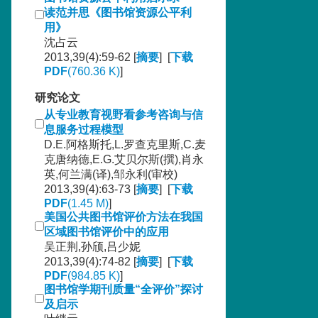
读范并思《图书馆资源公平利
用》
沈占云
2013,39(4):59-62 [
摘要
] [
下载
PDF
(760.36 K)
]
研究论文
从专业教育视野看参考咨询与信
息服务过程模型
D.E.阿格斯托,L.罗查克里斯,C.麦
克唐纳德,E.G.艾贝尔斯(撰),肖永
英,何兰满(译),邹永利(审校)
2013,39(4):63-73 [
摘要
] [
下载
PDF
(1.45 M)
]
美国公共图书馆评价方法在我国
区域图书馆评价中的应用
吴正荆,孙颀,吕少妮
2013,39(4):74-82 [
摘要
] [
下载
PDF
(984.85 K)
]
图书馆学期刊质量“全评价”探讨
及启示