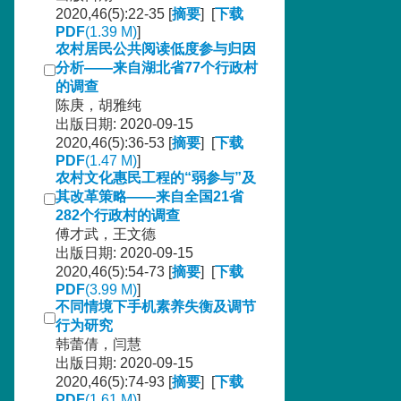
2020,46(5):22-35 [
摘要
] [
下载
PDF
(1.39 M)
]
农村居民公共阅读低度参与归因
分析——来自湖北省77个行政村
的调查
陈庚，胡雅纯
出版日期: 2020-09-15
2020,46(5):36-53 [
摘要
] [
下载
PDF
(1.47 M)
]
农村文化惠民工程的“弱参与”及
其改革策略——来自全国21省
282个行政村的调查
傅才武，王文德
出版日期: 2020-09-15
2020,46(5):54-73 [
摘要
] [
下载
PDF
(3.99 M)
]
不同情境下手机素养失衡及调节
行为研究
韩蕾倩，闫慧
出版日期: 2020-09-15
2020,46(5):74-93 [
摘要
] [
下载
PDF
(1.61 M)
]