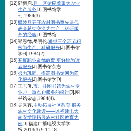
[12]
郭恒启.
县、区馆应着重为农业
生产服务
[J].图书馆学
刊,1984(3).
[13]
醴陵县召开农村图书室先进代
表会总结交流为生产、科研服
务的经验
[J].图书馆
[14]
郑恩德,岳明伦.
狠抓三个环节积
极为生产、科研服务
[J].图书馆
学刊,1984(2).
[15]
开展职业道德教育 更好地为读
者服务
[J].图书馆杂志
[16]
努力巩固、提高图书馆网为四
化服务
[J].图书馆学刊
[17]
王志俊.
市、县图书馆为农村专
业户、重点户服务的探讨
[J].图
书馆杂志,1984(4).
[18]
吴秀容.
主动拓展社区教育 服务
农村文化建设——以福建电大
南安学院拓展农村社区教育为
例
[J].福建广播电视大学学
报,2013(3):9-11,18.