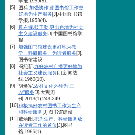
学报,1959(8).
[5]
图兵.
加强协作,使图书馆工作更
好地为生产服务
[J].中国图书馆
学报,1958(4).
[6]
反右倾,鼓干劲,更出色地为社会
主义建设服务
[J].中国图书馆学
报
[7]
加强图书馆建设更好地为教
学、科研服务、为读者服务
[J].
图书馆建设
[8]
冯紀新.
办好农村广播更好地为
社会主义建设服务
[J].新闻战
线,1960(10).
[9]
胡焕军.
农村文化必须为“三
农”服务
[J].大观周
刊,2013(1):249-249.
[10]
积极搞好农村图书工作为生产
和科研服务
[J].图书馆建设
[11]
戴炳阳.
把为生产、科研服务放
在读者工作的首位
[J].图书
馆,1985(1).