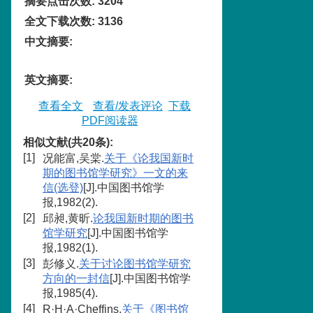
摘要点击次数
:
3204
全文下载次数
:
3136
中文摘要
:
英文摘要
:
查看全文
查看/发表评论
下载
PDF阅读器
相似文献(共20条):
[1]
况能富,吴棠.
关于《论我国新时
期的图书馆学研究》一文的来
信(选登)
[J].中国图书馆学
报,1982(2).
[2]
邱昶,黄昕.
论我国新时期的图书
馆学研究
[J].中国图书馆学
报,1982(1).
[3]
彭修义.
关于讨论图书馆学研究
方向的一封信
[J].中国图书馆学
报,1985(4).
[4]
R·H·A·Cheffins.
关于《图书馆