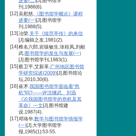
述要(二)
[J].图书馆学
刊,1988(6).
[12]
吴慰慈.
《图书馆学概论》课程
述要(一)
[J].图书馆学
刊,1988(5).
[13]
冶荣.
关于《续范亭传》的来信
[J].编辑之友,1981(2).
[14]
椎名六郎,岩猿敏生,张桂凤,刘献
武.
图书馆学的发生与发展(一)
[J].图书馆学刊,1983(1).
[15]
蔡卫平,艾新革.
广州地区图书馆
学研究综述(2009)
[J].图书馆论
坛,2010,30(6).
[16]
崔矛.
我国图书馆学面临着“危
机”吗?——评沈继武、刘迅
《论我国图书馆学的危机及其
革命》一文
[J].图书馆建
设,1987(4).
[17]
邓珞华.
数学与图书馆学情报学
(一)
[J].大学图书馆学
报,1985(1):53-55.