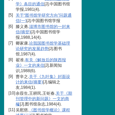
学》条目的通信
[J].中国图书馆
学报,1981(4).
[5]
关于“图书馆学研究方向”问题通
信(一)
[J].中国图书馆学报
[6]
滕义勇.
淄博市图书馆的一封来
信(摘登)
[J].中国图书馆学
报,1988,14(4).
[7]
卿家康.
论我国图书馆学基础理
论研究的发展趋势
[J].图书
馆,1987(4).
[8]
翟准.
有关《解放后的陕西报
业》一文的来信
[J].新闻知
识,1988(6).
[9]
曹辛之.
关于《九叶集》封面设
计的来信(摘要)
[J].编辑之
友,1984(1).
[10]
余葭生,王耕民,王钜春.
关于《期
刊管理中的新问题》一文的商
榷
[J].图书馆杂志,1984(4).
[11]
吴慰慈.
《图书馆学概论》课程