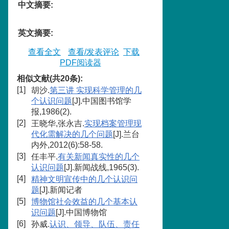
中文摘要
:
英文摘要
:
查看全文
查看/发表评论
下载
PDF阅读器
相似文献(共20条):
[1]
胡沙.
第三讲 实现科学管理的几
个认识问题
[J].中国图书馆学
报,1986(2).
[2]
王晓华,张永吉.
实现档案管理现
代化需解决的几个问题
[J].兰台
内外,2012(6):58-58.
[3]
任丰平.
有关新闻真实性的几个
认识问题
[J].新闻战线,1965(3).
[4]
精神文明宣传中的几个认识问
题
[J].新闻记者
[5]
博物馆社会效益的几个基本认
识问题
[J].中国博物馆
[6]
孙威.
认识、领导、队伍、责任