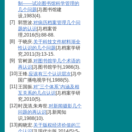
制——试论图书馆科学管理的
几个问题
[J].图书馆建
设,1983(4).
[7]
郭慧波.
对病历档案管理几个问
题的认识
[J].档案管
理,2016(5):88-88.
[8]
于晓庆.
关于科技文件材料渐全
性认识的几个问题
[J].档案学研
究,2011(3):13-15.
[9]
官树源.
对图书馆学几个术语的
再认识
[J].图书馆学刊,1986(3).
[10]
王锋.
应该有三个认识层次
[J].中
国广播电视学刊,1988(5).
[11]
王国振.
对"三个体系"内涵及相
互关系的几点认识
[J].档案学研
究,2010(5).
[12]
时茂清,朱寿世.
对新闻摄影几个
问题的再认识
[J].新闻知
识,1988(10).
[13]
阎晓宏.
关于版权经济价值的三
个认识
[J].现代出版,2014(5):5-