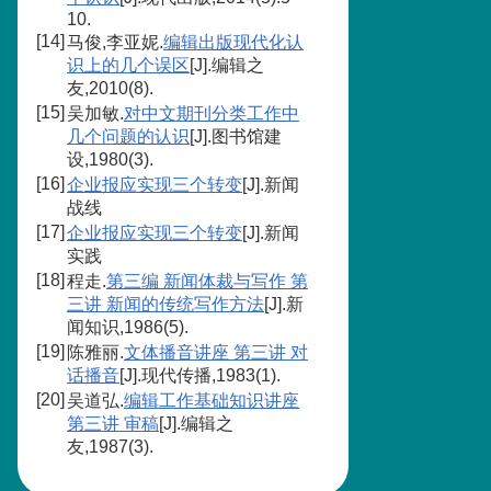
10.
[14]
马俊,李亚妮.
编辑出版现代化认
识上的几个误区
[J].编辑之
友,2010(8).
[15]
吴加敏.
对中文期刊分类工作中
几个问题的认识
[J].图书馆建
设,1980(3).
[16]
企业报应实现三个转变
[J].新闻
战线
[17]
企业报应实现三个转变
[J].新闻
实践
[18]
程走.
第三编 新闻体裁与写作 第
三讲 新闻的传统写作方法
[J].新
闻知识,1986(5).
[19]
陈雅丽.
文体播音讲座 第三讲 对
话播音
[J].现代传播,1983(1).
[20]
吴道弘.
编辑工作基础知识讲座
第三讲 审稿
[J].编辑之
友,1987(3).