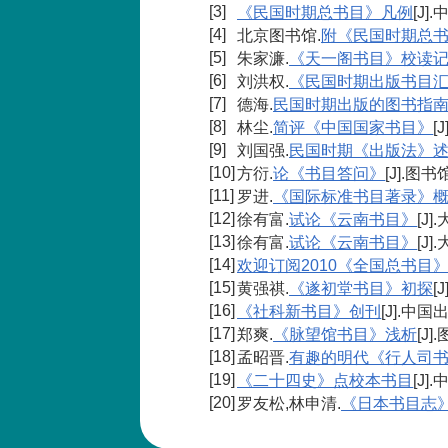
[3]
《民国时期总书目》凡例
[J
[4]
北京图书馆.
附《民国时期总
[5]
朱家濂.
《天一阁书目》校读
[6]
刘洪权.
《民国时期出版书目
[7]
德海.
民国时期出版的图书指
[8]
林尘.
简评《中国国家书目》
[
[9]
刘国强.
民国时期《出版法》
[10]
方衍.
论《书目答问》
[J].图书
[11]
罗进.
《国际标准书目著录》
[12]
徐有富.
试论《云南书目》
[J]
[13]
徐有富.
试论《云南书目》
[J]
[14]
欢迎订阅2010《全国总书目
[15]
黄强祺.
《遂初堂书目》初探
[
[16]
《社科新书目》创刊
[J].中国
[17]
郑爽.
《脉望馆书目》浅析
[J]
[18]
孟昭晋.
有趣的明代《行人司
[19]
《二十四史》点校本书目
[J]
[20]
罗友松,林申清.
《日本书目志