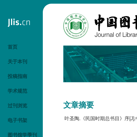
首页
关于本刊
投稿指南
学术规范
文章摘要
过刊浏览
叶圣陶.《民国时期总书目》序[J].中国
电子书架
图书馆学季刊