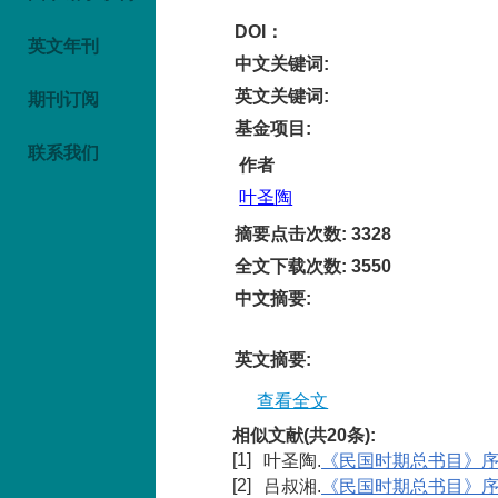
DOI：
英文年刊
中文关键词
:
英文关键词
:
期刊订阅
基金项目
:
联系我们
作者
叶圣陶
摘要点击次数
:
3328
全文下载次数
:
3550
中文摘要
:
英文摘要
:
查看全文
相似文献(共20条):
[1]
叶圣陶.
《民国时期总书目》
[2]
吕叔湘.
《民国时期总书目》