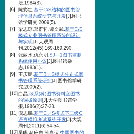
坛,1984(3).
[6]
陈彩红.
基于C/S结构的图书管
理信息系统研究与开发
[J].图书
馆学研究,2009(5).
[7]
梁志琼,郑群哲,谭文武.
基于C/S
模式专业图书管理系统的设计
与实现
[J].大观周
刊,2012(45):169-169,290.
[8]
张丽水,仇永明.
SJ—1图书监测
系统使用小议
[J].图书馆杂
志,1983(1).
[9]
王庆民.
基于B／S模式分布式图
书管理系统研究
[J].图书馆学研
究,2009(2).
[10]
白晶.
谈系(科)图书资料室图书
的调拨原则
[J].大学图书馆学
报,1986(2):27-28.
[11]
倪志鹏.
基于C／S模式下二级C
语言模拟考试系统开发
[J].大观
周刊,2011(6):54-54.
[12]
吴晞,马应彪,韩喜运.
中国图书的