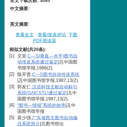
全文下载次数
:
3095
中文摘要
:
英文摘要
:
查看全文
查看/发表评论
下载
PDF阅读器
相似文献(共20条):
[1]
文宣.
C—S(垂直—水平)图书自
动传送系统通过鉴定
[J].中国图
书馆学报,1986(2).
[2]
陈开贤.
C—S图书自动传送系统
[J].中国图书馆学报,1987,13(2).
[3]
郭友仁.
汉语科技文献自动标引
系统(SAICSTL)通过鉴定
[J].中
国图书馆学报,1987,13(2).
[4]
“图书—情报”系统的效率
[J].中
国图书馆学报
[5]
莫少强.
广东省西文图书自动编
目系统简介
[J].图书馆论