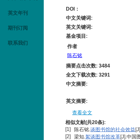
DOI：
英文年刊
中文关键词
:
英文关键词
:
期刊订阅
基金项目
:
联系我们
作者
陈石铭
摘要点击次数
:
3484
全文下载次数
:
3291
中文摘要
:
英文摘要
:
查看全文
相似文献(共20条):
[1]
陈石铭.
谈图书馆的社会效益
[
[2]
梁知.
絮谈图书馆改革
[J].中国