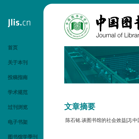
首页
关于本刊
投稿指南
学术规范
文章摘要
过刊浏览
陈石铭.谈图书馆的社会效益[J].中国图
电子书架
图书馆学季刊