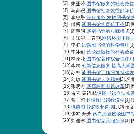
[3]
朱亚萍.
图书馆服务的社会效
[4]
马家骥.
图书馆社会效益的评
[5]
李忠懋.
深化服务 发挥图书馆
[6]
傅博.
谈图书馆的宣传工作
[J]
[7]
周慧明.
谈图书馆的典藏模式
[
[8]
王知津,王春燕.
网络环境下图
[9]
李群.
试谈图书馆的科学管理
[
[10]
李冰封.
试论出版物的社会效
[11]
林泽花.
图书馆著作权合理使
[12]
李志.
创新信息服务 提高大学
[13]
苏韩.
谈图书馆工作的可持续
[14]
刘敏.
谈图书馆人文精神
[J].黑
[15]
张炳方.
谈高校图书馆改革
[J]
[16]
雷芳,黄祖彬.
谈图书馆立法实
[17]
曾主陶.
也谈图书馆经济学
[J]
[18]
也谈图书馆职业道德
[J].科
[19]
少冲,芳芳.
蔡尚思教授谈图书
[20]
刘佳琳.
图书馆完美服务谈
[J]