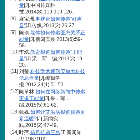
量
[J].中国传媒科
技,2014(8):119-119,126.
[8]
麻宝洲.
电视台如何传递“好声
音”
[J].传媒,2013(2):26-27.
[9]
陈瑜.
媒体如何传递医患关系正
能量
[J].新闻实践,2013(6):59-
59.
[10]
李斌.
教育报道如何传递“正能
量”
[J].采．写．编,2013(3):19-
20.
[11]
刘莹.
科技学术期刊应加大科技
信息含量
[J].编辑学
报,2012,24(1):51-53.
[12]
陈革林.
如何在网络新闻中传递
更多正能量
[J].采．写．
编,2015(5):61-62.
[13]
张姝.
如何让艾滋病报道传递更
多温暖?
[J].新闻实
践,2015(2):47-49.
[14]
叶萍.
信息传递三忌
[J].新闻知
识,1987(10).