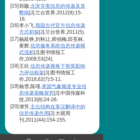
[15]
郑颖.
北宋灾害信息的传递及其
弊病
[J].兰台世界,2012(9):15-
16.
[16]
李小飞.
我国古代官方信息传递
方式初探
[J].兰台世界,2011(5).
[17]
杨延铮,刘秋让,师俏梅,田苍林,
黄辉.
信息服务系统信息传递模
式浅析
[J].图书情报工
作,2009,53(24).
[18]
王欣.
信息传递视角下智库影响
力评估框架
[J].图书情报工
作,2018,62(7):5-11.
[19]
杨雪,陈瑾.
美国气象频道专业信
息传递策略探究
[J].中国传媒科
技,2013(8):24-26.
[20]
谭芳.
主位结构在英汉翻译中的
信息传递作用
[J].大观周
刊,2011(44):154-155.