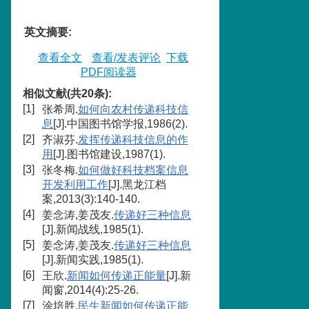
英文摘要
:
查看全文
查看/发表评论
下载
PDF阅读器
相似文献(共20条):
[1]
张希周.
如何向农村传递科技信
息
[J].中国图书馆学报,1986(2).
[2]
齐淑芬.
发挥传递科技信息的作
用
[J].图书馆建设,1987(1).
[3]
张冬梅.
如何做好科技档案信息
开发利用工作
[J].黑龙江档
案,2013(3):140-140.
[4]
姜念涛,姜茂友.
传递好三种信息
[J].新闻战线,1985(1).
[5]
姜念涛,姜茂友.
传递好三种信息
[J].新闻实践,1985(1).
[6]
王欣.
新闻如何传递正能量
[J].新
闻窗,2014(4):25-26.
[7]
涂培胜.
民生新闻如何传递正能