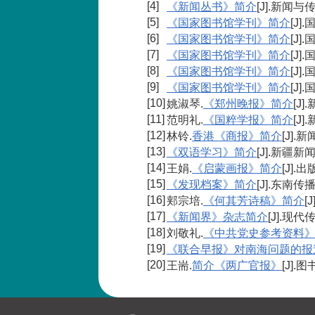
[4]
《新闻丛书》简介
[J].新闻
[5]
《国家图书馆学刊》简介
[J
[6]
《国家图书馆学刊》简介
[J
[7]
《国家图书馆学刊》简介
[J
[8]
《国家图书馆学刊》简介
[J
[9]
《国家图书馆学刊》简介
[J
[10]
姚淑琴.
《郑州晚报》简介
[J]
[11]
范明礼.
《国粹学报》简介
[J]
[12]
林铃.
香港《商报》简介
[J].
[13]
《双语学习》简介
[J].新疆新
[14]
王娟.
《启蒙画报》简介
[J].出
[15]
《发现档案》简介
[J].东南传
[16]
郏宗培.
《何其芳诗稿》简介
[
[17]
《新闻界》杂志简介
[J].现代
[18]
刘敬礼.
《中共党史参考资料
[19]
《联合早报》对南海问题的报
[20]
王耑.
简介《两广官报》
[J].图