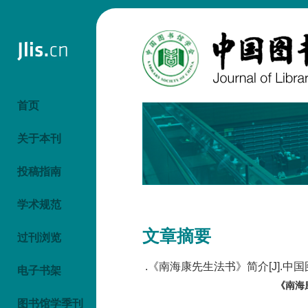
首页
关于本刊
投稿指南
学术规范
文章摘要
过刊浏览
.《南海康先生法书》简介[J].中国图书
电子书架
《南海
图书馆学季刊