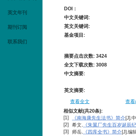
DOI：
英文年刊
中文关键词
:
英文关键词
:
期刊订阅
基金项目
:
联系我们
摘要点击次数
:
3424
全文下载次数
:
3008
中文摘要
:
英文摘要
:
查看全文
查看
相似文献(共20条):
[1]
《南海康先生法书》简介
[J
[2]
希文.
《朱翼厂先生百岁诞辰
[3]
师岳.
《四库全书》简介
[J].编