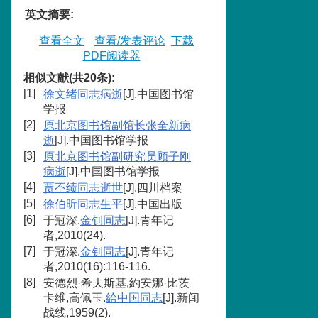
英文摘要
:
查看全文
查看/发表评论
下载
PDF阅读器
相似文献(共20条):
[1]
徐文绪同志病逝
[J].中国图书馆
学报
[2]
原北京图书馆副馆长张全新病
逝
[J].中国图书馆学报
[3]
原北京图书馆副研究员顾子刚
病逝
[J].中国图书馆学报
[4]
贾丕绩同志逝世
[J].四川档案
[5]
徐伯昕同志生平
[J].中国出版
[6]
于冠深.
金钊同志
[J].青年记
者,2010(24).
[7]
于冠深.
金钊同志
[J].青年记
者,2010(16):116-116.
[8]
安德烈·希夫斯基,約安娜·比茨
卡维,高佩玉.
給中国同志
[J].新闻
战线,1959(2).