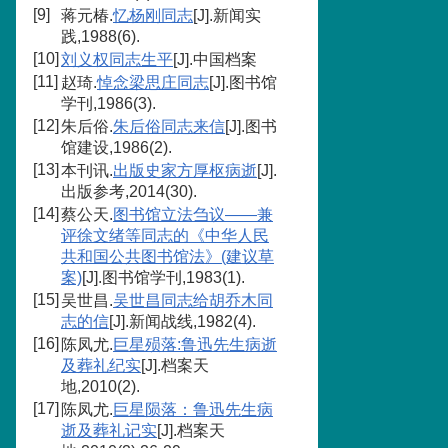
[9]
蒋元椿.
忆杨刚同志
[J].新闻实
践,1988(6).
[10]
刘义权同志生平
[J].中国档案
[11]
赵琦.
悼念梁思庄同志
[J].图书馆
学刊,1986(3).
[12]
朱后俗.
朱后俗同志来信
[J].图书
馆建设,1986(2).
[13]
本刊讯.
出版史家方厚枢病逝
[J].
出版参考,2014(30).
[14]
蔡公天.
图书馆立法刍议——兼
评徐文绪等同志的《中华人民
共和国公共图书馆法》(建议草
案)
[J].图书馆学刊,1983(1).
[15]
吴世昌.
吴世昌同志给胡乔木同
志的信
[J].新闻战线,1982(4).
[16]
陈凤尤.
巨星殒落:鲁迅先生病逝
及葬礼纪实
[J].档案天
地,2010(2).
[17]
陈凤尤.
巨星陨落：鲁迅先生病
逝及葬礼记实
[J].档案天