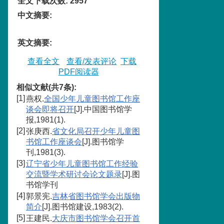
全文下载次数
:
2957
中文摘要
:
英文摘要
:
查看全文
查看/发表评论
下载
PDF阅读器
相似文献(共7条):
[1]
燕权.
全国少年儿童图书馆工作座
谈会即将召开
[J].中国图书馆学
报,1981(1).
[2]
张庚西.
省文化局召开少年儿童图
书馆工作座谈会
[J].图书馆学
刊,1981(3).
[3]
辽宁省少年儿童图书馆工作经验
交流暨学术研讨会论文题录
[J].图
书馆学刊
[4]
郭景宪.
吉林省图书馆学会出版物
简介
[J].图书馆建设,1983(2).
[5]
王建民.
大庆市图书馆学会召开首