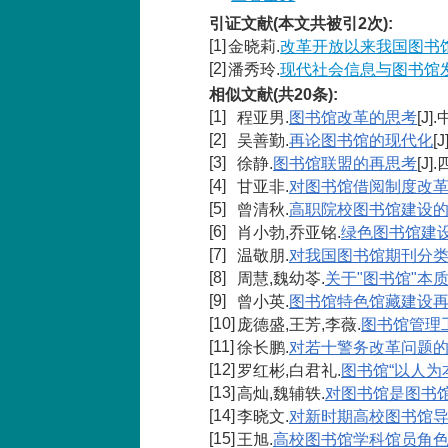
引证文献(本文共被引2次):
[1]
金晓莉.
改革开放以来我国图书
[2]
潘秀玲.
现代社会信息与图书馆
相似文献(共20条):
[1]
程亚男.
图书馆改革的思考
[J]
[2]
吴善勤.
再论图书馆的现代化
[
[3]
徐静.
图书馆联盟的再思考
[J]
[4]
甘亚非.
对图书馆借阅制度改
[5]
曾清秋.
高职院校图书馆建设
[6]
肖小勃,乔亚铭.
绿色图书馆建
[7]
温敬朋.
对我国图书馆期刊分
[8]
周慧,魏幼苓.
关于"图书馆"本
[9]
曾小英.
图书馆特色馆藏建设
[10]
庞德盛,王芳,李薇.
图书馆管理
[11]
徐长鹏.
对若十警务改革问题
[12]
罗红彬,白君礼.
图书馆“以人为
[13]
高灿,魏辅轶.
对图书馆是图书
[14]
李晓文.
对新时期高校图书馆
[15]
王旭.
高校图书馆学科馆员角