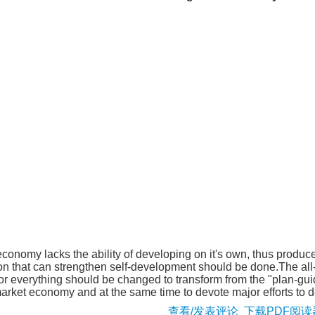
conomy lacks the ability of developing on it's own, thus produc
ion that can strengthen self-development should be done.The al
ty for everything should be changed to transform from the "plan-
arket economy and at the same time to devote major efforts to de
查看/发表评论
下载PDF阅读