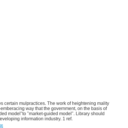
es certain mulpractices. The work of heightening mality
l-emberacing way that the government, on the basis of
guided model"to "market-guided model". Library should
veloping information industry. 1 ref.
器