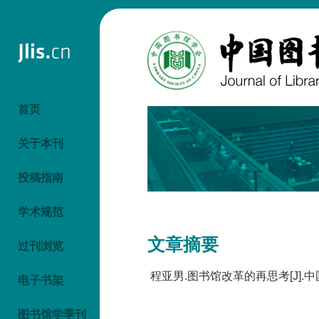
首页
关于本刊
投稿指南
学术规范
文章摘要
过刊浏览
程亚男.图书馆改革的再思考[J].中国图
电子书架
图书馆学季刊