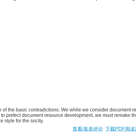
 of the basic contradictions. We while we consider document 
r to prefect document resource developrnent, we must remake the
 style for the socity.
查看/发表评论
下载PDF阅读