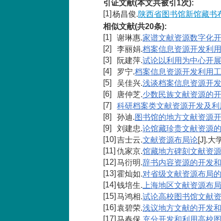
引证文献(本文共被引1次):
[1]
杨昌俊.
陕西省图书馆新馆藏书
相似文献(共20条):
[1]
谢琳惠.
家谱文献资源数字化
[2]
李丽娟.
档案信息资源开发利
[3]
阮建萍.
试论以利用为中心开
[4]
罗宁.
档案信息资源开发利用
[5]
吴佳兴.
浅谈档案信息资源开
[6]
唐仲芝.
少数民族文献资源的
[7]
科研档案类文献资源开发及利
[8]
孙迪.
图书馆的地方文献资源
[9]
刘建忠.
论馆藏珍贵文献资源
[10]
吉士云.
文献资源布局论
[J].大
[11]
仇家京.
馆藏地方碑刻文献资
[12]
马衍明.
辞书内容资源的开发
[13]
霍灿如.
对省级文献资源布局
[14]
钱培生.
上海地区文献资源布
[15]
马鸿相.
试论高校图书馆文献
[16]
袁碧荣.
浅议地方文献的开发
[17]
马春保.
充分开发和利用高校