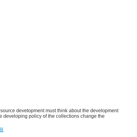
resource devetopment must think about the development
 developing policy of the collections change the
器