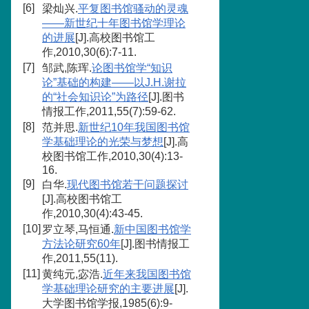
[6]
梁灿兴.
平复图书馆骚动的灵魂
——新世纪十年图书馆学理论
的进展
[J].高校图书馆工
作,2010,30(6):7-11.
[7]
邹武,陈珲.
论图书馆学“知识
论”基础的构建——以J.H.谢拉
的“社会知识论”为路径
[J].图书
情报工作,2011,55(7):59-62.
[8]
范并思.
新世纪10年我国图书馆
学基础理论的光荣与梦想
[J].高
校图书馆工作,2010,30(4):13-
16.
[9]
白华.
现代图书馆若干问题探讨
[J].高校图书馆工
作,2010,30(4):43-45.
[10]
罗立琴,马恒通.
新中国图书馆学
方法论研究60年
[J].图书情报工
作,2011,55(11).
[11]
黄纯元,宓浩.
近年来我国图书馆
学基础理论研究的主要进展
[J].
大学图书馆学报,1985(6):9-