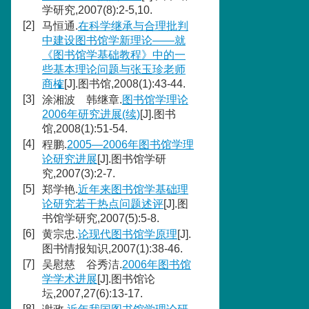
学研究,2007(8):2-5,10.
[2]
马恒通.
在科学继承与合理批判
中建设图书馆学新理论——就
《图书馆学基础教程》中的一
些基本理论问题与张玉珍老师
商榷
[J].图书馆,2008(1):43-44.
[3]
涂湘波 韩继章.
图书馆学理论
2006年研究进展(续)
[J].图书
馆,2008(1):51-54.
[4]
程鹏.
2005—2006年图书馆学理
论研究进展
[J].图书馆学研
究,2007(3):2-7.
[5]
郑学艳.
近年来图书馆学基础理
论研究若干热点问题述评
[J].图
书馆学研究,2007(5):5-8.
[6]
黄宗忠.
论现代图书馆学原理
[J].
图书情报知识,2007(1):38-46.
[7]
吴慰慈 谷秀洁.
2006年图书馆
学学术进展
[J].图书馆论
坛,2007,27(6):13-17.
[8]