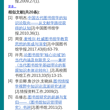
报,2009,27(1).
更多...
相似文献(共20条):
[1]
李明杰.
中国古代图书馆学的知
识论取向——从文献学路径获
得的认知
[J].中国图书馆学
报,2010,36(1).
[2]
周亚.
麦维尔·杜威图书馆学教育
思想的形成与演变
[J].中国图书
馆学报,2017,43(6):63-79.
[3]
许亮.
论图书馆学“核心论域”的
当代内涵及创新意义——兼评
《当代图书馆学基础理论的客
观知识本体论转向》
[J].高校图
书馆工作,2013,33(5):13-15.
[4]
李后卿,鲁沙沙,支晓娟.
图书情报
学视野中知识论流派研究述评
[J].情报资料工作,2009(2).
[5]
岳修志.
图书馆研究的超越与复
归——《图书馆知识管理研
究》书评
[J].图书馆,2011(2).