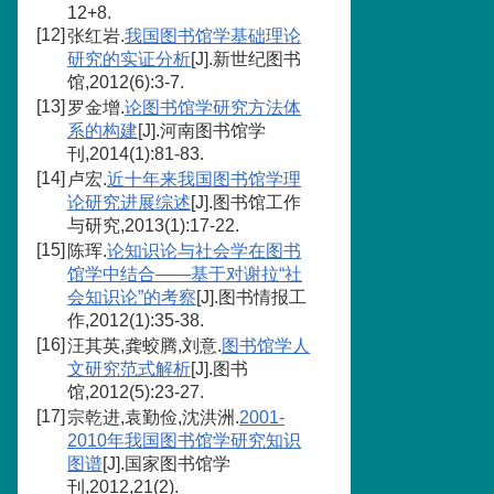
12+8.
[12]
张红岩.
我国图书馆学基础理论
研究的实证分析
[J].新世纪图书
馆,2012(6):3-7.
[13]
罗金增.
论图书馆学研究方法体
系的构建
[J].河南图书馆学
刊,2014(1):81-83.
[14]
卢宏.
近十年来我国图书馆学理
论研究进展综述
[J].图书馆工作
与研究,2013(1):17-22.
[15]
陈珲.
论知识论与社会学在图书
馆学中结合——基于对谢拉“社
会知识论”的考察
[J].图书情报工
作,2012(1):35-38.
[16]
汪其英,龚蛟腾,刘意.
图书馆学人
文研究范式解析
[J].图书
馆,2012(5):23-27.
[17]
宗乾进,袁勤俭,沈洪洲.
2001-
2010年我国图书馆学研究知识
图谱
[J].国家图书馆学
刊,2012,21(2).