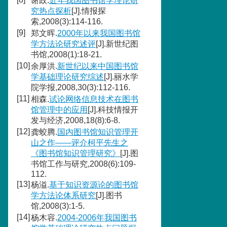
谢政.
近年我国图书馆学理论研
究热点探析
[J].情报探
索,2008(3):114-116.
[9]
郑文晖.
2000年以来我国图书馆
学方法论研究述评
[J].新世纪图
书馆,2008(1):18-21.
[10]
余厚洪.
新世纪以来中国图书馆
学基础理论研究综述
[J].丽水学
院学报,2008,30(3):112-116.
[11]
相森.
试论网络信息技术在图书
馆管理中的应用
[J].科技情报开
发与经济,2008,18(8):6-8.
[12]
龚蛟腾.
国内图书馆知识管理开
山之作——评介柯平先生之
《图书馆知识管理研究》
[J].图
书馆工作与研究,2008(6):109-
112.
[13]
杨溢.
基于知识资源论的图书馆
学方法论体系研究
[J].图书
馆,2008(3):1-5.
[14]
杨木容.
2004-2006年我国图书