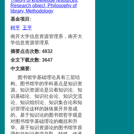
Theory of knowledge resources,
Research objecl, Philosophy of
library, Methodology
基金项目
:
柯平
王平
南开大学信息资源管理系，南开大
学信息资源管理系
摘要点击次数
:
4832
全文下载次数
:
3647
中文摘要
:
图书馆学基础理论具有三层结
构。图书馆学的学科基点是知识资
源。知识资源论是沿着知识论、知
识基础论、知识社会论、知识交流
论、知识组织论、知识集合论和知
识管理论这样的脉络展开并形成
的。基于知识论的图书馆哲学观是
对图书馆学基础理论的概括和升
华。基于知识资源论的图书馆学原
理包括知识资源存取、转移、传承