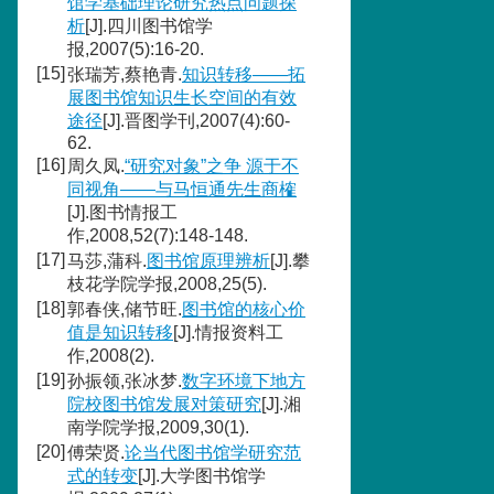
馆学基础理论研究热点问题探
析
[J].四川图书馆学
报,2007(5):16-20.
[15]
张瑞芳,蔡艳青.
知识转移——拓
展图书馆知识生长空间的有效
途径
[J].晋图学刊,2007(4):60-
62.
[16]
周久凤.
“研究对象”之争 源于不
同视角——与马恒通先生商榷
[J].图书情报工
作,2008,52(7):148-148.
[17]
马莎,蒲科.
图书馆原理辨析
[J].攀
枝花学院学报,2008,25(5).
[18]
郭春侠,储节旺.
图书馆的核心价
值是知识转移
[J].情报资料工
作,2008(2).
[19]
孙振领,张冰梦.
数字环境下地方
院校图书馆发展对策研究
[J].湘
南学院学报,2009,30(1).
[20]
傅荣贤.
论当代图书馆学研究范
式的转变
[J].大学图书馆学