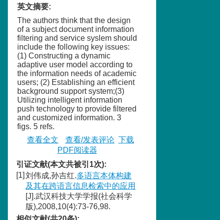
英文摘要
:
The authors think that the design
of a subject document information
filtering and service syslem should
include the following key issues:
(1) Constructing a dynamic
adaptive user model according to
the information needs of academic
users; (2) Establishing an efficient
background support system;(3)
Utilizing intelligent information
push technology to provide filtered
and customized information. 3
figs. 5 refs.
查看全文
查看/发表评论
下载
PDF阅读器
引证文献(本文共被引1次):
[1]
刘伟成,孙吉红.
多语言本体构建
及其在跨语言信息检索中的应用
[J].武汉科技大学学报(社会科学
版),2008,10(4):73-76,98.
相似文献(共20条):