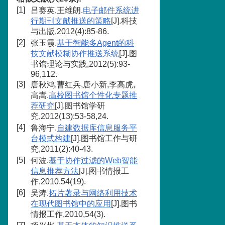
[1]
吕赛英,王维朗.
电子邮件系统进
行期刊文献推送的策略
[J].科技
与出版,2012(4):85-86.
[2]
张玉霞.
基于智能多Agent的科
技文献模糊协作推送系统
[J].图
书馆理论与实践,2012(5):93-
96,112.
[3]
唐秋鸿,曹红兵,唐小新,李高虎,
高嵩.
高校图书馆个性化专题推
荐研究
[J].图书馆学研
究,2012(13):53-58,24.
[4]
鲁海宁.
自建数据库信息服务平
台模式构建
[J].图书馆工作与研
究,2011(2):40-43.
[5]
何波.
基于协作过滤的Web智能
信息推荐方法
[J].图书情报工
作,2010,54(19).
[6]
吴涛.
拓片著录与网络利用技术
在现代图书馆中的应用
[J].图书
情报工作,2010,54(3).