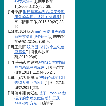
务技术研究
[J].图书馆学
刊,2009,31(12):36-38.
[14]
李娜.
财经类事实型数据库发现
服务的实现方式和关键问题
[J].
图书情报工作,2015,59(20):88-
93.
[15]
李珑,汪华方.
面向关键用户的查
新检索深化服务研究
[J].图书馆
学研究,2012(5):68-70.
[16]
王景丽.
浅议图书馆的个生化信
息服务
[J].河北科技图
苑,2010,23(6).
[17]
毛兴武,周建福.
智能代理在书目
查询系统中的应用
[J].图书馆学
研究,2011(11):34-36,27.
[18]
毛兴武,周建福.
智能代理在书目
查询系统中的应用
[J].图书馆学
研究,2011(22).
[19]
侯修洲,黄延红.
基于CrossRef数
据库的参考文献自动加工及
XML标引方法
[J].编辑学