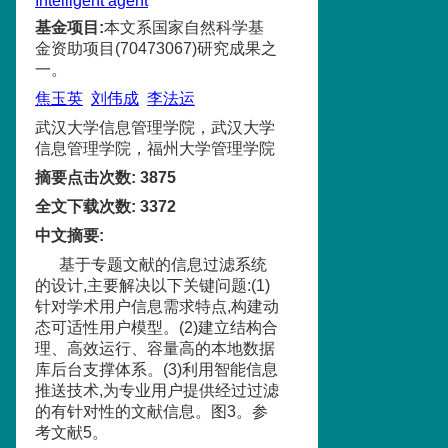
Intelligent agent
基金项目
:
本文系国家自然科学基
金资助项目(70473067)研究成果之
一。
焦玉英
刘伟成
李法运
武汉大学信息管理学院，武汉大学
信息管理学院，福州大学管理学院
摘要点击次数
:
3875
全文下载次数
:
3372
中文摘要
:
基于专题文献的信息过滤系统
的设计,主要解决以下关键问题:(1)
针对学术用户信息需求特点,构建动
态可适性用户模型。(2)建立结构合
理、高效运行、容量高的本地数据
库后台支撑体系。(3)利用智能信息
推送技术,为专业用户提供经过过滤
的有针对性的文献信息。图3。参
考文献5。