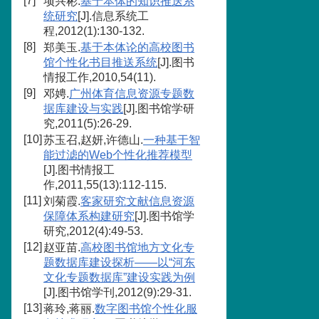
[7]
项兴彬.
基于本体的知识推送系
统研究
[J].信息系统工
程,2012(1):130-132.
[8]
郑美玉.
基于本体论的高校图书
馆个性化书目推送系统
[J].图书
情报工作,2010,54(11).
[9]
邓娉.
广州体育信息资源专题数
据库建设与实践
[J].图书馆学研
究,2011(5):26-29.
[10]
苏玉召,赵妍,许德山.
一种基于智
能过滤的Web个性化推荐模型
[J].图书情报工
作,2011,55(13):112-115.
[11]
刘菊霞.
客家研究文献信息资源
保障体系构建研究
[J].图书馆学
研究,2012(4):49-53.
[12]
赵亚苗.
高校图书馆地方文化专
题数据库建设探析——以“河东
文化专题数据库”建设实践为例
[J].图书馆学刊,2012(9):29-31.
[13]
蒋玲,蒋丽.
数字图书馆个性化服