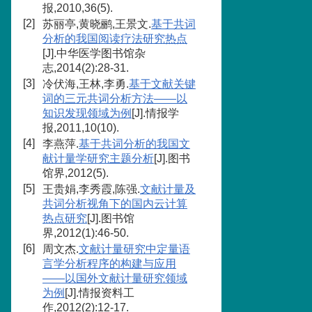
报,2010,36(5).
[2]
苏丽亭,黄晓鹂,王景文.
基于共词
分析的我国阅读疗法研究热点
[J].中华医学图书馆杂
志,2014(2):28-31.
[3]
冷伏海,王林,李勇.
基于文献关键
词的三元共词分析方法——以
知识发现领域为例
[J].情报学
报,2011,10(10).
[4]
李燕萍.
基于共词分析的我国文
献计量学研究主题分析
[J].图书
馆界,2012(5).
[5]
王贵娟,李秀霞,陈强.
文献计量及
共词分析视角下的国内云计算
热点研究
[J].图书馆
界,2012(1):46-50.
[6]
周文杰.
文献计量研究中定量语
言学分析程序的构建与应用
——以国外文献计量研究领域
为例
[J].情报资料工
作,2012(2):12-17.