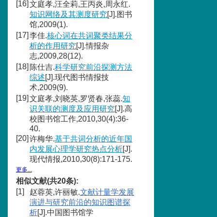
[16]
文庭孝,汪全莉,王丙炎,周永红.
知识网络及其测度研究
[J].图书
馆,2009(1).
[17]
李佳.
核心词在共词聚类结果分
析的作用研究
[J].情报杂
志,2009,28(12).
[18]
陈仕吉.
科学研究前沿探测方法
综述
[J].现代图书情报技
术,2009(9).
[19]
文庭孝,刘晓英,罗贤春,张蕊.
知
识关联的测度及应用研究
[J].高
校图书馆工作,2010,30(4):36-
40.
[20]
许梅华.
基于共词分析的近年国
内发展心理学研究热点分析
[J].
现代情报,2010,30(8):171-175.
更多...
相似文献(共20条):
[1]
赵蓉英,许丽敏.
文献计量学发展
演进与研究前沿的知识图谱探
析
[J].中国图书馆学