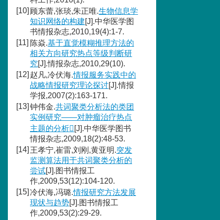
[10]
顾东蕾,张琰,朱正唯.
生物信息学
知识网络的构建
[J].中华医学图
书情报杂志,2010,19(4):1-7.
[11]
陈焱.
基于直觉模糊推理方法的
相关方向研究热点等级判断研
究
[J].情报杂志,2010,29(10).
[12]
赵凡,冷伏海.
情报服务实践中的
战略情报研究理论探讨
[J].情报
学报,2007(2):163-171.
[13]
钟伟金.
共词聚类分析法的类团
实例研究——对肿瘤治疗热点
主题的分析
[J].中华医学图书
情报杂志,2009,18(2):48-53.
[14]
王孝宁,崔雷,刘刚,黄亚明.
突发
监测算法用于共词聚类分析的
尝试
[J].图书情报工
作,2009,53(12):104-120.
[15]
冷伏海,冯璐.
情报研究方法发展
现状与趋势
[J].图书情报工
作,2009,53(2):29-29.