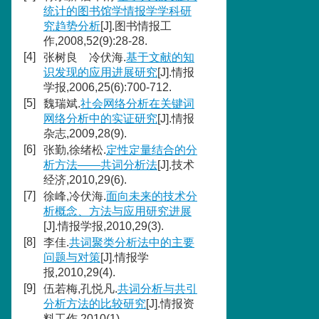
统计的图书馆学情报学学科研
究趋势分析
[J].图书情报工
作,2008,52(9):28-28.
[4]
张树良 冷伏海.
基于文献的知
识发现的应用进展研究
[J].情报
学报,2006,25(6):700-712.
[5]
魏瑞斌.
社会网络分析在关键词
网络分析中的实证研究
[J].情报
杂志,2009,28(9).
[6]
张勤,徐绪松.
定性定量结合的分
析方法——共词分析法
[J].技术
经济,2010,29(6).
[7]
徐峰,冷伏海.
面向未来的技术分
析概念、方法与应用研究进展
[J].情报学报,2010,29(3).
[8]
李佳.
共词聚类分析法中的主要
问题与对策
[J].情报学
报,2010,29(4).
[9]
伍若梅,孔悦凡.
共词分析与共引
分析方法的比较研究
[J].情报资
料工作,2010(1).