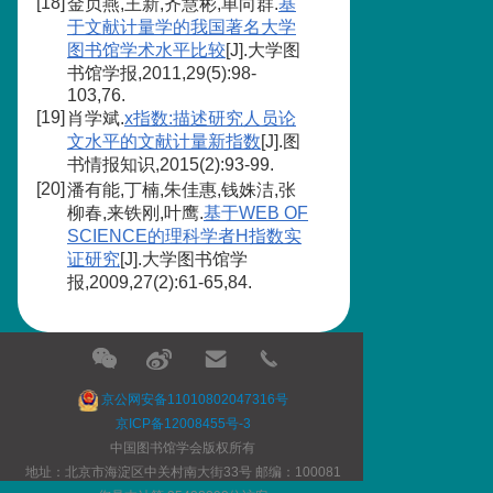
[18]
金贞燕,王新,齐慧彬,单向群.
基
于文献计量学的我国著名大学
图书馆学术水平比较
[J].大学图
书馆学报,2011,29(5):98-
103,76.
[19]
肖学斌.
x指数:描述研究人员论
文水平的文献计量新指数
[J].图
书情报知识,2015(2):93-99.
[20]
潘有能,丁楠,朱佳惠,钱姝洁,张
柳春,来铁刚,叶鹰.
基于WEB OF
SCIENCE的理科学者H指数实
证研究
[J].大学图书馆学
报,2009,27(2):61-65,84.
京公网安备11010802047316号
京ICP备12008455号-3
中国图书馆学会版权所有
地址：北京市海淀区中关村南大街33号 邮编：100081