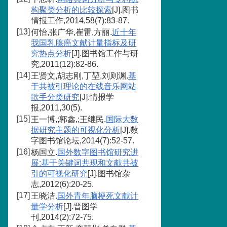
构聚类分析的比较探索
[J].图书
情报工作,2014,58(7):83-87.
[13]
何怡,张广华,崔雷,方丽.
近十年
我国乳腺癌文献计量指标及研
究热点分析
[J].图书馆工作与研
究,2011(12):82-86.
[14]
王贤文,胡志刚,丁堃,刘则渊.
基
于共被引理论的在线音乐网站
歌手分类研究
[J].情报学
报,2011,30(5).
[15]
王一博,;郭鑫,;王继民.
国际大数
据研究主题的可视化分析
[J].数
字图书馆论坛,2014(7):52-57.
[16]
杨国立.
国外数字图书馆研究进
展:基于关键词共现和文献共被
引的可视化研究
[J].图书馆杂
志,2012(6):20-25.
[17]
王晓洁.
国外青年脑梗死文献计
量学分析
[J].晋图学
刊,2014(2):72-75.