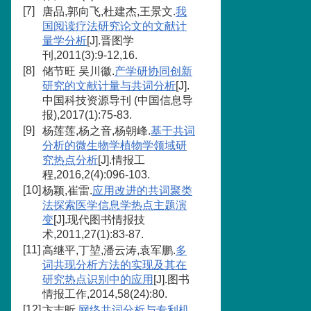
[7]
唐品,郭向飞,杜建杰,王景文.
我
国阅读疗法研究论文的文献计
量学分析
[J].晋图学
刊,2011(3):9-12,16.
[8]
储节旺 吴川徽.
产学研协同创新
研究的文献计量与共词分析
[J].
中国科技资源导刊 (中国信息导
报),2017(1):75-83.
[9]
杨莲莲,杨之音,杨朝峰.
基于共词
分析的微生物学植物学领域研
究热点分析
[J].情报工
程,2016,2(4):096-103.
[10]
杨颖,崔雷.
应用改进的共词聚类
法探索医学信息学热点主题演
变
[J].现代图书情报技
术,2011,27(1):83-87.
[11]
高继平,丁堃,潘云涛,袁军鹏.
多
词共现分析方法的实现及其在
研究热点识别中的应用
[J].图书
情报工作,2014,58(24):80.
[12]
卞志昕.
网络共词分析与专利机