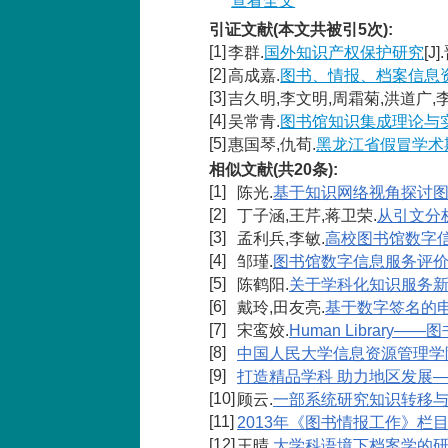
查看全文
引证文献(本文共被引5次):
[1]
李群.
国外知识产权保护研究
[J
[2]
高成嘉.
图书、情报、档案信息
[3]
吉久明,李文明,周霜菊,洪道广,
[4]
吴常青.
图书馆知识集成理论与
[5]
惠国琴,仇荀.
黑龙江省假冒学术
相似文献(共20条):
[1]
陈光.
基于知识网络视角探讨
[2]
丁子涵,王芹,蒋卫荣.
从引文分
[3]
孟利兵,李敏.
高校图书馆数字
[4]
邹瑾.
图书馆数字信息服务评
[5]
陈鹤阳.
关于学科化知识服务新
[6]
戴玲,田友亮.
基于数字签名的
[7]
宋鸾姣.
Human Librar
[8]
中国人民大学信息资源管理学
[9]
打造精品学科 助力地区发展
[10]
顾云.
一部系统研究知识转移
[11]
2013年《图书情报工作》栏
[12]
王晴.
大学科语境下档案学的