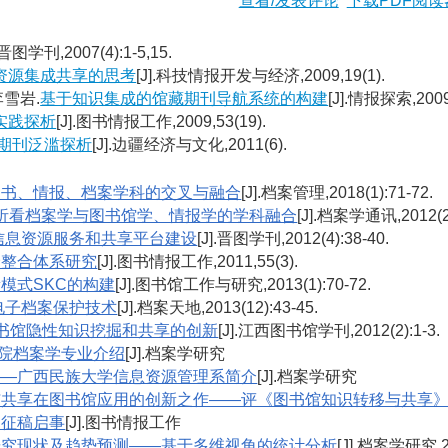
查看/发表评论
下载PDF阅读
].晋图学刊,2007(4):1-5,15.
资源集成共享的思考
[J].科技情报开发与经济,2009,19(1).
李雪岩.
基于知识集成的馆藏期刊导航系统的构建
[J].情报探索,2009(
实践探析
[J].图书情报工作,2009,53(19).
期刊泛滥探析
[J].边疆经济与文化,2011(6).
图书、情报、档案学科的交叉与融合
[J].档案管理,2018(1):71-72.
析看档案学与图书馆学、情报学的学科融合
[J].档案学通讯,2012(2)
信息资源服务和共享平台建设
[J].晋图学刊,2012(4):38-40.
价整合体系研究
[J].图书情报工作,2011,55(3).
模式SKC的构建
[J].图书馆工作与研究,2013(1):70-72.
电子档案保护技术
[J].档案天地,2013(12):43-45.
y——图书馆隐性知识挖掘和共享的创新
[J].江西图书馆学刊,2012(2):1-3.
院档案学专业介绍
[J].档案学研究
——广西民族大学信息资源管理系简介
[J].档案学研究
与共享在图书馆应用的创新之作——评《图书馆知识转移与共享
目征稿启事
[J].图书情报工作
研究现状及趋势预测——基于多维视角的统计分析
[J].档案学研究,20